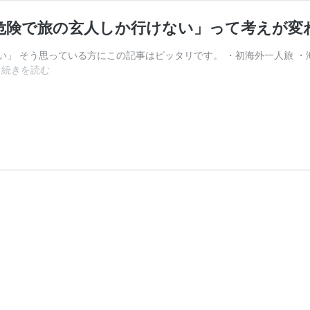
危険で旅の玄人しか行けない」って考えが変
」 そう思っている方にこの記事はピッタリです。 ・初海外一人旅 ・海
ア
…
続きを読む
フ
リ
カ
旅
行
記
セ
ネ
ガ
ル
編
「ア
フ
リ
カ
は